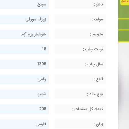
ناشر :
سپنج
مولف :
ژوزف مورفی
مترجم :
هوشیار رزم آزما
نوبت چاپ :
18
سال چاپ :
1398
قطع :
رقعی
نوع جلد :
شمیز
تعداد کل صفحات :
208
زبان :
فارسی