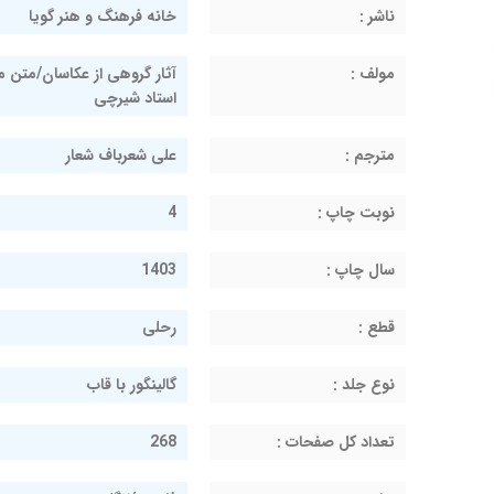
ناشر :
خانه فرهنگ و هنر گویا
مولف :
آثار گروهی از عکاسان/متن
استاد شیرچی
مترجم :
علی شعرباف شعار
نوبت چاپ :
4
سال چاپ :
1403
قطع :
رحلی
نوع جلد :
گالینگور با قاب
تعداد کل صفحات :
268