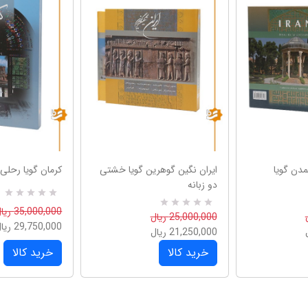
مدن گویا
ایران نگین گوهرین گویا خشتی
کرمان گویا رحلی 
دو زبانه
R
0
35,000,000 ریال
a
R
0
25,000,000 ریال
t
a
29,750,000 ریال
21,250,000 ریال
e
t
d
e
خرید کالا
خرید کالا
5
d
.
5
0
.
0
0
o
0
u
o