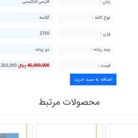
زبان :
فارسی/انگلیسی
نوع کاغذ :
گلاسه
وزن :
2750
چند زبانه :
دو زبانه
قيمت :
45,000,000 ریال
38,250,000 ر
محصولات مرتبط