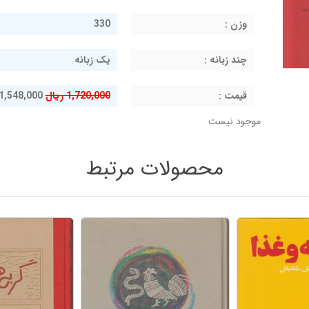
وزن :
330
چند زبانه :
یک زبانه
قيمت :
1,720,000 ریال
1,548,000 ریال
موجود نیست
محصولات مرتبط