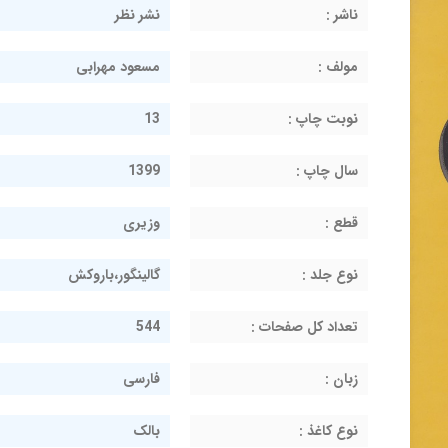
ناشر :
نشر نظر
مولف :
مسعود مهرابی
نوبت چاپ :
13
سال چاپ :
1399
قطع :
وزیری
نوع جلد :
گالینگور،باروکش
تعداد کل صفحات :
544
زبان :
فارسی
نوع کاغذ :
بالک