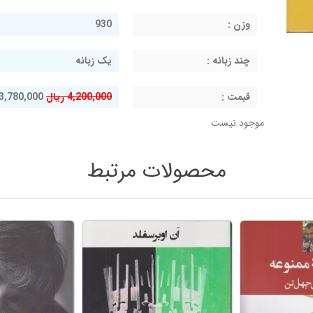
وزن :
930
چند زبانه :
یک زبانه
قيمت :
4,200,000 ریال
3,780,000 ریال
موجود نیست
محصولات مرتبط