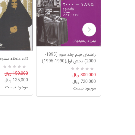
راهنمای فیلم جلد سوم (1895-
کات منطقه ممنوع
2000) بخش اول‌(1990-1995)
R
0
150,000 ریال
0
R
800,000 ریال
a
a
135,000 ریال
t
720,000 ریال
t
e
موجود نیست
e
موجود نیست
d
d
5
5
.
.
0
0
0
0
o
o
u
u
t
t
o
o
f
f
5
5