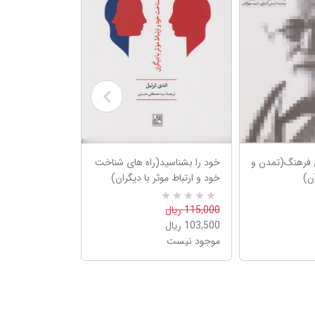
 فرهنگ(تمدن و
خود را بشناسید(راه های شناخت
علم موفقیت(وقت
ن)
خود و ارتباط موثر با دیگران)
تلاقی کند رویاه
پیوندند)
0
R
115,000 ریال
a
103,500 ریال
0
R
1,200,000 ریال
t
a
e
موجود نیست
1,080,000 ریال
t
d
e
موجود نیست
5
d
.
5
0
.
0
0
o
0
u
o