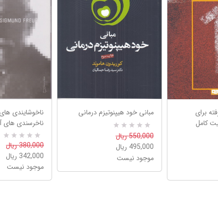
ته برای
مبانی خود هیپنوتیزم درمانی
ناخوشایندی های
یت کامل
ناخرسندی های آ
R
0
550,000 ریال
a
0
R
380,000 ریال
495,000 ریال
t
a
e
342,000 ریال
موجود نیست
t
d
e
موجود نیست
5
d
.
5
0
.
0
0
o
0
u
o
t
u
o