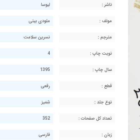
ناشر :
لیوسا
مولف :
ملودی بیتی
مترجم :
نسرین سلامت
نوبت چاپ :
4
سال چاپ :
1395
قطع :
رقعی
نوع جلد :
شمیز
تعداد کل صفحات :
352
زبان :
فارسی