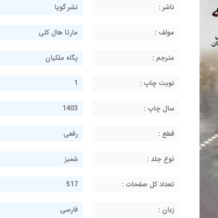
ناشر :
نشر گویا
مولف :
مارتا هال کلی
مترجم :
پگاه ملکیان
نوبت چاپ :
1
سال چاپ :
1403
قطع :
رقعی
نوع جلد :
شمیز
تعداد کل صفحات :
517
زبان :
فارسی