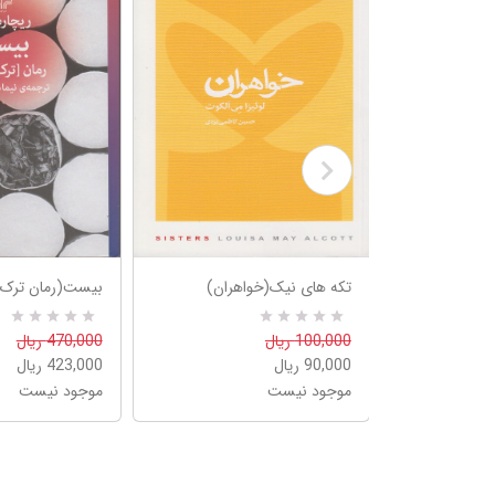
التی)
تکه های نیک(خواهران)
بیست(رمان ترک 
R
0
R
0
100,000 ریال
470,000 ریال
a
a
90,000 ریال
423,000 ریال
t
t
e
e
موجود نیست
موجود نیست
d
d
5
5
.
.
0
0
0
0
o
o
u
u