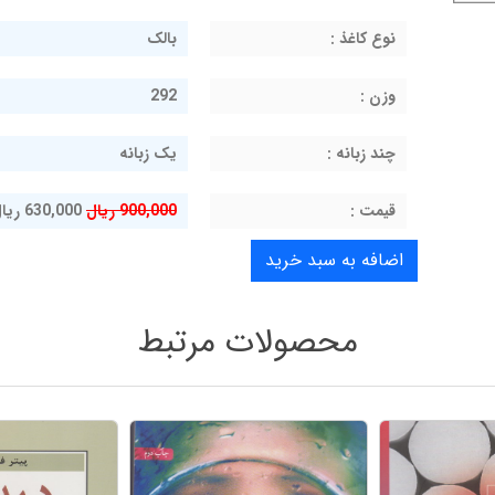
نوع کاغذ :
بالک
وزن :
292
چند زبانه :
یک زبانه
قيمت :
900,000 ریال
630,000 ریال
محصولات مرتبط