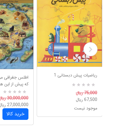
ریاضیات پیش دبستانی 1
پیش دبستانی
اطلس جغرافی من
که پیش از این هر
R
0
75,000 ریال
a
0
R
30,000,000 ریال
67,500 ریال
t
a
e
27,000,000 ریال
t
موجود نیست
d
e
5
خرید کالا
d
.
5
0
.
0
0
o
0
u
o