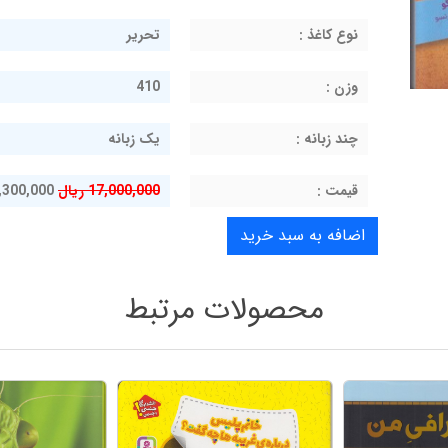
نوع کاغذ :
تحریر
وزن :
410
چند زبانه :
یک زبانه
قيمت :
17,000,000 ریال
15,300,000 ر
محصولات مرتبط