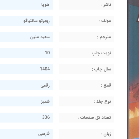
ناشر :
هوپا
مولف :
روبرتو سانتیاگو
مترجم :
سعید متین
نوبت چاپ :
10
سال چاپ :
1404
قطع :
رقعی
نوع جلد :
شمیز
تعداد کل صفحات :
336
زبان :
فارسی