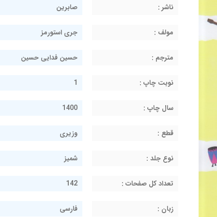
ناشر :
صابرین
مولف :
جری استورمز
مترجم :
حسین فدایی حسین
نوبت چاپ :
1
سال چاپ :
1400
قطع :
وزیری
نوع جلد :
شمیز
تعداد کل صفحات :
142
زبان :
فارسی