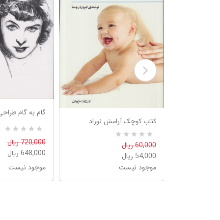
گام به گام طراحی
کتاب کوچک آرامش نوزاد
R
0
720,000 ریال
R
0
60,000 ریال
a
a
t
648,000 ریال
54,000 ریال
t
e
e
d
موجود نیست
موجود نیست
d
5
5
.
.
0
0
0
0
o
o
u
u
t
t
o