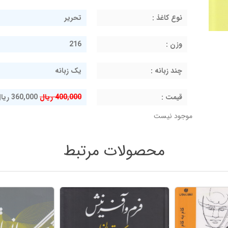
نوع کاغذ :
تحریر
وزن :
216
چند زبانه :
یک زبانه
قيمت :
400,000 ریال
360,000 ریال
موجود نیست
محصولات مرتبط