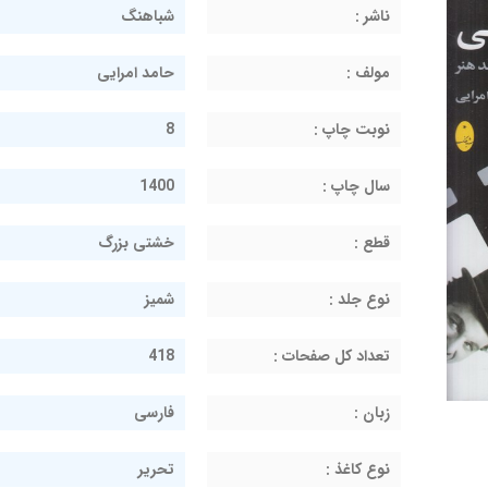
ناشر :
شباهنگ
مولف :
حامد امرایی
نوبت چاپ :
8
سال چاپ :
1400
قطع :
خشتی بزرگ
نوع جلد :
شمیز
تعداد کل صفحات :
418
زبان :
فارسی
نوع کاغذ :
تحریر