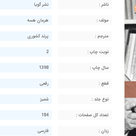
ناشر :
نشر گویا
مولف :
هرمان هسه
مترجم :
پرند کشوری
نوبت چاپ :
2
سال چاپ :
1398
قطع :
رقعی
نوع جلد :
شمیز
تعداد کل صفحات :
184
زبان :
فارسی