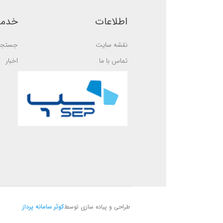
d
s
o
e
n
اطلاعات
خدما
d
ب
o
ر
n
ر
ب
نقشه سایت
جستجو
س
ر
ی
ر
تماس با ما
اخبار
س
ی
طراحی و پیاده سازی توسط
کوثر سامانه پرداز