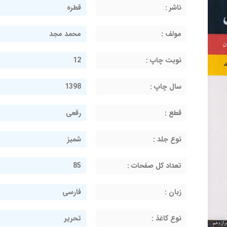
ناشر :
قطره
مولف :
محمد مجد
نوبت چاپ :
12
سال چاپ :
1398
قطع :
رقعی
نوع جلد :
شمیز
تعداد کل صفحات :
85
زبان :
فارسی
نوع کاغذ :
تحریر