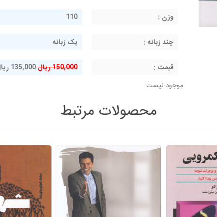
وزن :
110
چند زبانه :
یک زبانه
قيمت :
150,000 ریال
135,000 ریال
موجود نیست
محصولات مرتبط