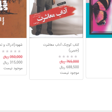
کتاب کوچک آداب معاشرت
شهود(ادراک و ت
(جیبی)
R
0
350,000 ریال
a
0
R
765,000 ریال
315,000 ریال
t
a
e
688,500 ریال
موجود نیست
t
d
e
موجود نیست
5
d
.
5
0
.
0
0
o
0
u
o
t
u
o
t
f
o
5
f
b
5
a