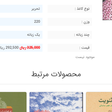
نوع کاغذ :
تحریر
وزن :
220
چند زبانه :
یک زبانه
قيمت :
325,000 ریال
292,500 ریال
موجود نیست
محصولات مرتبط