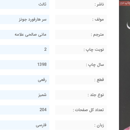
ناشر :
ثالث
مولف :
سر هارفورد جونز
مترجم :
مانی صالحی علامه
نوبت چاپ :
2
سال چاپ :
1398
قطع :
رقعی
نوع جلد :
شمیز
تعداد کل صفحات :
204
زبان :
فارسی