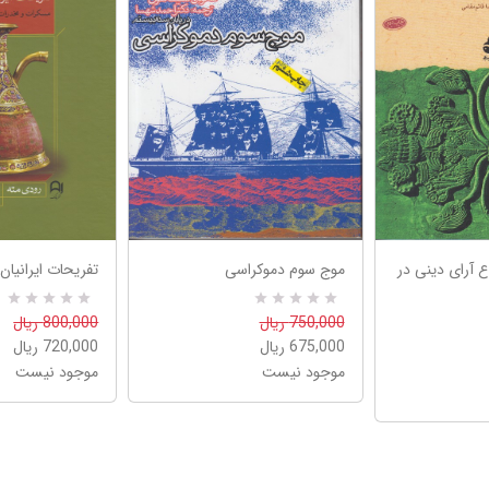
 آرای دینی در
موج سوم دموکراسی
تفریحات ایرانیان
R
0
R
0
750,000 ریال
800,000 ریال
a
a
675,000 ریال
720,000 ریال
t
t
e
e
موجود نیست
موجود نیست
d
d
5
5
.
.
0
0
0
0
o
o
u
u
t
t