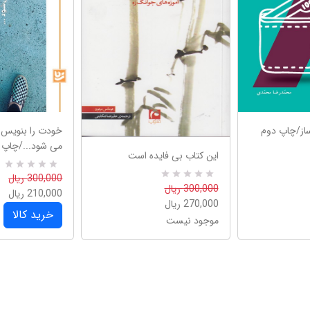
از/چاپ دوم
خودت را بنویس
می شود.../چاپ 
این کتاب بی فایده است
R
0
300,000 ریال
a
R
0
300,000 ریال
210,000 ریال
t
a
270,000 ریال
e
t
خرید کالا
d
e
موجود نیست
5
d
.
5
0
.
0
0
o
0
u
o
t
u
o
t
f
o