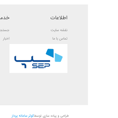
b
b
a
a
s
s
e
e
d
d
اطلاعات
خدما
o
o
n
n
ب
ب
نقشه سایت
جستجو
ر
ر
ر
ر
س
س
تماس با ما
اخبار
ی
ی
طراحی و پیاده سازی توسط
کوثر سامانه پرداز