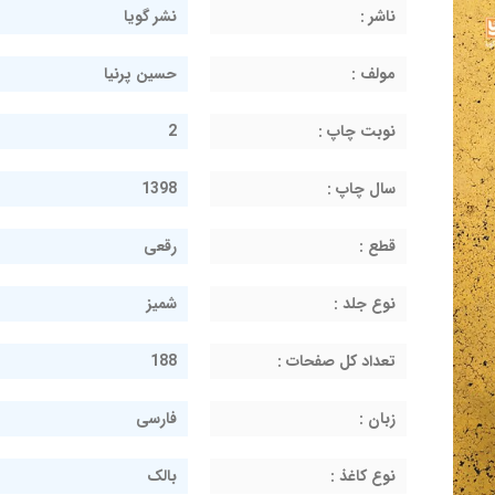
ناشر :
نشر گویا
مولف :
حسین پرنیا
نوبت چاپ :
2
سال چاپ :
1398
قطع :
رقعی
نوع جلد :
شمیز
تعداد کل صفحات :
188
زبان :
فارسی
نوع کاغذ :
بالک