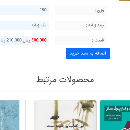
وزن :
190
چند زبانه :
یک زبانه
قيمت :
300,000 ریال
210,000 ریال
محصولات مرتبط