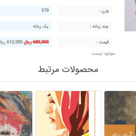
وزن :
370
چند زبانه :
یک زبانه
قيمت :
680,000 ریال
612,000 ریال
موجود نیست
محصولات مرتبط