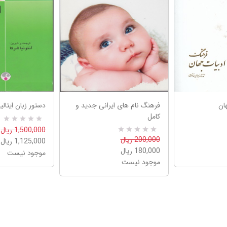
ان
فرهنگ نام های ایرانی جدید و
دستور زبان ایتالی
کامل
R
0
1,500,000 ریال
a
0
R
200,000 ریال
1,125,000 ریال
t
a
e
180,000 ریال
موجود نیست
t
d
e
موجود نیست
5
d
.
5
0
.
0
0
o
0
u
o
t
u
o
t
f
o
5