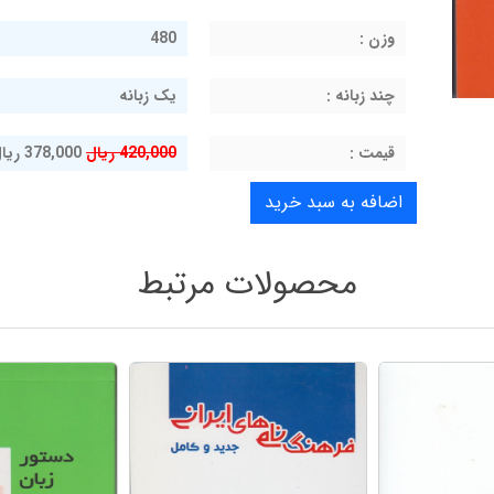
وزن :
480
چند زبانه :
یک زبانه
قيمت :
420,000 ریال
378,000 ریال
محصولات مرتبط