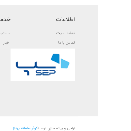
b
b
a
a
s
s
e
e
اطلاعات
خدما
d
d
o
o
n
n
نقشه سایت
جستجو
ب
ب
ر
ر
ر
ر
تماس با ما
اخبار
س
س
ی
ی
طراحی و پیاده سازی توسط
کوثر سامانه پرداز