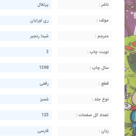
ناشر :
پرتقال
مولف :
ری اورایان
مترجم :
شیدا رنجبر
نوبت چاپ :
3
سال چاپ :
1398
قطع :
رقعی
نوع جلد :
شمیز
تعداد کل صفحات :
123
زبان :
فارسی