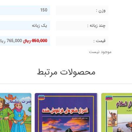
وزن :
150
چند زبانه :
یک زبانه
قيمت :
850,000 ریال
765,000 ریال
موجود نیست
محصولات مرتبط