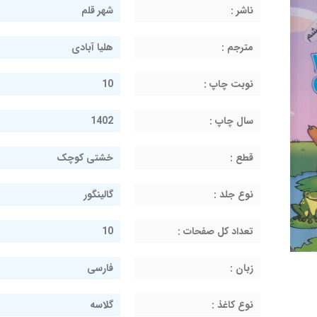
ناشر :
شهر قلم
مترجم :
هلیا آبادی
نوبت چاپ :
10
سال چاپ :
1402
قطع :
خشتی کوچک
نوع جلد :
گالینگور
تعداد کل صفحات :
10
زبان :
فارسی
نوع کاغذ :
گلاسه