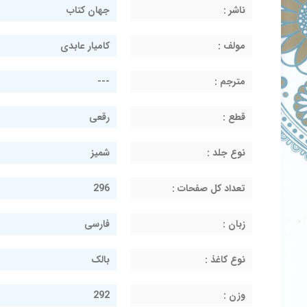
ناشر :
جهان کتاب
مولف :
کامیار عابدی
مترجم :
---
قطع :
رقعی
نوع جلد :
شمیز
تعداد کل صفحات :
296
زبان :
فارسی
نوع کاغذ :
بالک
وزن :
292