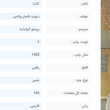
ناشر :
ثالث
مولف :
دیوید فاستر والاس
مترجم :
پرستو گرانمایه
نوبت چاپ :
3
سال چاپ :
1402
قطع :
رقعی
نوع جلد :
شمیز
تعداد کل صفحات :
166
زبان :
فارسی