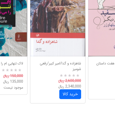
هفت داستان
شاهزاده و گدا/امیر کبیر/رقعی
لاک تنهایی ام را
شومیز
R
0
150,000 ریال
a
0
R
2,600,000 ریال
135,000 ریال
t
a
e
2,340,000 ریال
موجود نیست
t
d
e
5
خرید کالا
d
.
5
0
.
0
0
o
0
u
o
t