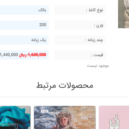
نوع کاغذ :
بالک
وزن :
200
چند زبانه :
یک زبانه
قيمت :
1,600,000 ریال
1,440,000 ریال
موجود نیست
محصولات مرتبط