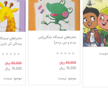
ماجراهای ایستگاه جنگلی(من
ماجراهای ایستگا
بردم و من بردم)
پیداش کن بازی)
هکشانی 5 (دوست
R
0
R
0
a
a
85,000 ریال
85,000 ریال
t
t
76,500 ریال
e
76,500 ریال
e
d
d
5
5
موجود نیست
موجود نیست
.
.
0
0
0
0
o
o
u
u
t
t
o
o
f
f
5
5
b