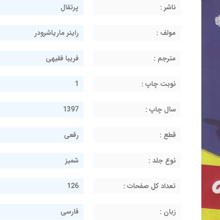
ناشر :
پرتقال
مولف :
راینر ماریاشرودر
مترجم :
فریبا فقیهی
نوبت چاپ :
1
سال چاپ :
1397
قطع :
رقعی
نوع جلد :
شمیز
تعداد کل صفحات :
126
زبان :
فارسی