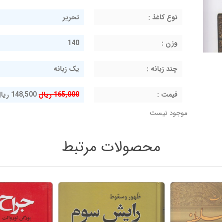
نوع کاغذ :
تحریر
وزن :
140
چند زبانه :
یک زبانه
قيمت :
165,000 ریال
148,500 ریال
موجود نیست
محصولات مرتبط