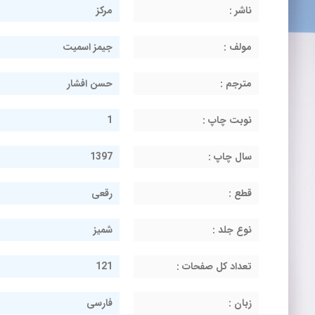
ناشر :
مرکز
مولف :
جیمز اسمیت
مترجم :
حسن افشار
نوبت چاپ :
1
سال چاپ :
1397
قطع :
رقعی
نوع جلد :
شمیز
تعداد کل صفحات :
121
زبان :
فارسی