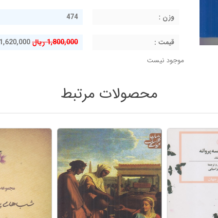
وزن :
474
قيمت :
1,800,000 ریال
1,620,000 ریال
موجود نیست
محصولات مرتبط