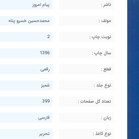
ناشر :
پیام امروز
مولف :
محمدحسین خسرو پناه
نوبت چاپ :
2
سال چاپ :
1396
قطع :
رقعی
نوع جلد :
شمیز
تعداد کل صفحات :
399
زبان :
فارسی
نوع کاغذ :
تحریر