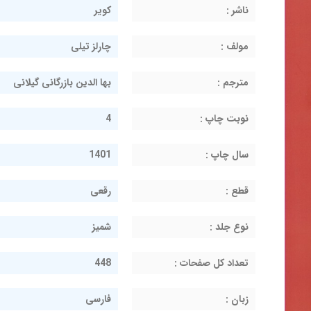
ناشر :
کویر
مولف :
چارلز تیلی
مترجم :
بها الدین بازرگانی گیلانی
نوبت چاپ :
4
سال چاپ :
1401
قطع :
رقعی
نوع جلد :
شمیز
تعداد کل صفحات :
448
زبان :
فارسی