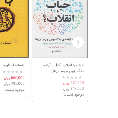
 امپراتوری
حباب یا انقلاب (حال و آینده
افسانه اسطوره
بلاک چین و رمز ارزها)
R
0
550,000 ریال
a
0
R
270,000 ریال
495,000 ریال
t
a
e
243,000 ریال
موجود نیست
t
d
e
موجود نیست
5
d
.
5
0
.
0
0
o
0
u
o
t