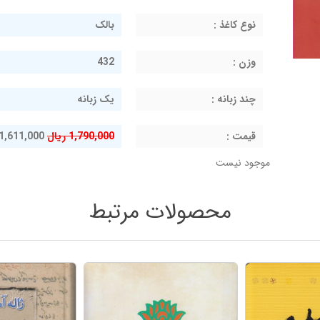
نوع کاغذ :
بالک
وزن :
432
چند زبانه :
یک زبانه
قيمت :
1,790,000 ریال
1,611,000 ریال
موجود نیست
محصولات مرتبط