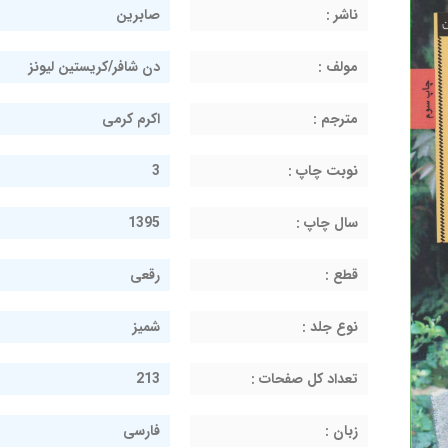
ناشر :
صابرین
مولف :
دن شافر/کریستین لیونز
مترجم :
اکرم کرمی
نوبت چاپ :
3
سال چاپ :
1395
قطع :
رقعی
نوع جلد :
شمیز
تعداد کل صفحات :
213
زبان :
فارسی