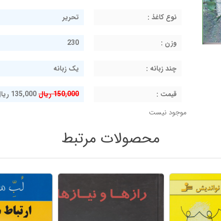
نوع کاغذ :
تحریر
وزن :
230
چند زبانه :
یک زبانه
قيمت :
150,000 ریال
135,000 ریال
موجود نیست
محصولات مرتبط