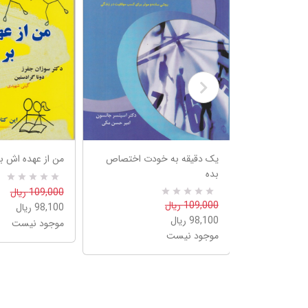
یک دقیقه به خودت اختصاص
من از عهده اش بر
بده
R
0
109,000 ریال
a
0
R
109,000 ریال
98,100 ریال
t
a
e
98,100 ریال
موجود نیست
t
d
e
موجود نیست
5
d
.
5
0
.
0
0
o
0
u
o
t
u
o