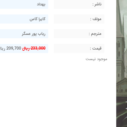
ناشر :
بهداد
مولف :
کایرا کاس
مترجم :
رباب پور عسگر
قيمت :
233,000 ریال
209,700 ریال
موجود نیست