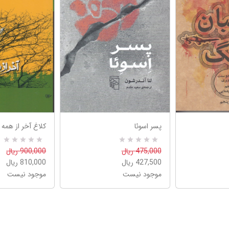
پسر اسوئا
کلاغ آخر از همه
R
0
R
0
475,000 ریال
900,000 ریال
a
a
427,500 ریال
810,000 ریال
t
t
e
e
موجود نیست
موجود نیست
d
d
5
5
.
.
0
0
0
0
o
o
u
u
t
t