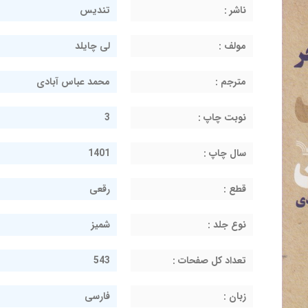
ناشر :
تندیس
مولف :
لی چایلد
مترجم :
محمد عباس آبادی
نوبت چاپ :
3
سال چاپ :
1401
قطع :
رقعی
نوع جلد :
شمیز
تعداد کل صفحات :
543
زبان :
فارسی