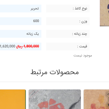
نوع کاغذ :
تحریر
وزن :
600
چند زبانه :
یک زبانه
قيمت :
1,800,000 ریال
1,620,000 ریال
موجود نیست
محصولات مرتبط