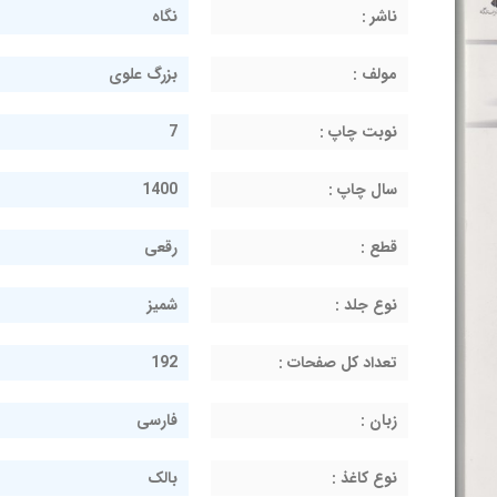
ناشر :
نگاه
مولف :
بزرگ علوی
نوبت چاپ :
7
سال چاپ :
1400
قطع :
رقعی
نوع جلد :
شمیز
تعداد کل صفحات :
192
زبان :
فارسی
نوع کاغذ :
بالک