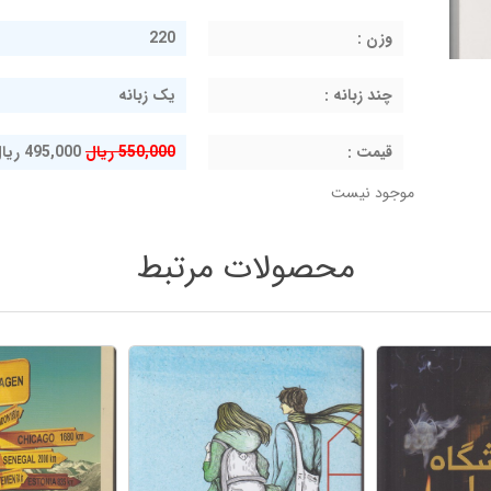
وزن :
220
چند زبانه :
یک زبانه
قيمت :
550,000 ریال
495,000 ریال
موجود نیست
محصولات مرتبط