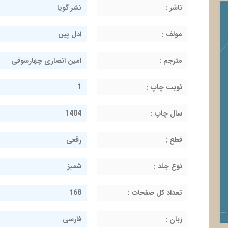
ناشر :
نشر گویا
مولف :
ادل پین
مترجم :
امین انصاری چهارسوقی
نوبت چاپ :
1
سال چاپ :
1404
قطع :
رقعی
نوع جلد :
شمیز
تعداد کل صفحات :
168
زبان :
فارسی